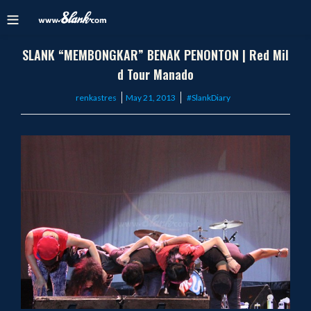
SLANK “MEMBONGKAR” BENAK PENONTON | Red Mil
d Tour Manado
Posted
renkastres
May 21, 2013
#SlankDiary
on