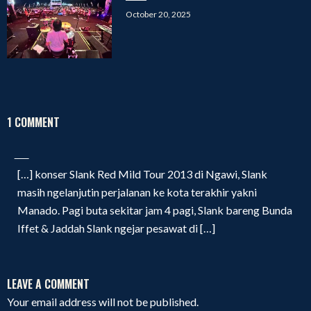
Posted
October 20, 2025
on
1 COMMENT
[…] konser Slank Red Mild Tour 2013 di Ngawi, Slank
masih ngelanjutin perjalanan ke kota terakhir yakni
Manado. Pagi buta sekitar jam 4 pagi, Slank bareng Bunda
Iffet & Jaddah Slank ngejar pesawat di […]
LEAVE A COMMENT
Your email address will not be published.