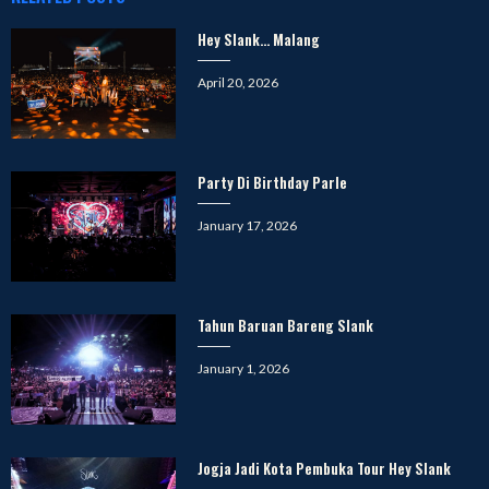
Hey Slank… Malang
Posted
April 20, 2026
on
Party Di Birthday Parle
Posted
January 17, 2026
on
Tahun Baruan Bareng Slank
Posted
January 1, 2026
on
Jogja Jadi Kota Pembuka Tour Hey Slank