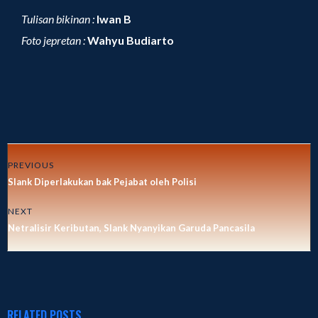
Tulisan bikinan :
Iwan B
Foto jepretan :
Wahyu Budiarto
PREVIOUS
Slank Diperlakukan bak Pejabat oleh Polisi
NEXT
Netralisir Keributan, Slank Nyanyikan Garuda Pancasila
RELATED POSTS