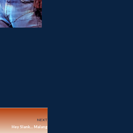
NEXT
Hey Slank… Malang