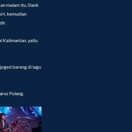
an malam itu, Slank
AH, kemudian
ir.
l Kalimantan, yaitu
joged bareng di lagu
arus Pulang.