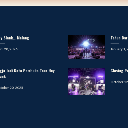
ey Slank… Malang
Tahun Bar
sted
Posted
ril 20, 2026
January 1,
on
gja Jadi Kota Pembuka Tour Hey
Closing Pa
lank
Posted
October 12
on
sted
tober 20, 2025