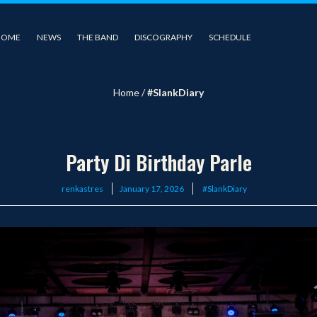
HOME
NEWS
THE BAND
DISCOGRAPHY
SCHEDULE
Home
/
#SlankDiary
Party Di Birthday Parle
Posted
renkastres
January 17, 2026
#SlankDiary
on