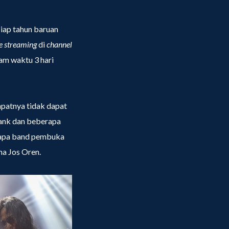
iap tahun baruan
ve streaming
di
channel
am waktu 3 hari
mpatnya tidak dapat
lank dan beberapa
erapa band pembuka
ma Jos Oren.