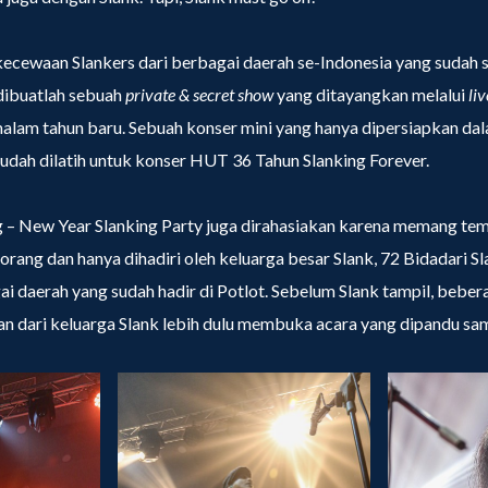
cewaan Slankers dari berbagai daerah se-Indonesia yang sudah s
dibuatlah sebuah
private & secret show
yang ditayangkan melalui
li
alam tahun baru. Sebuah konser mini yang hanya dipersiapkan dal
sudah dilatih untuk konser HUT 36 Tahun Slanking Forever.
ng – New Year Slanking Party juga dirahasiakan karena memang te
ang dan hanya dihadiri oleh keluarga besar Slank, 72 Bidadari S
gai daerah yang sudah hadir di Potlot. Sebelum Slank tampil, beb
an dari keluarga Slank lebih dulu membuka acara yang dipandu sa