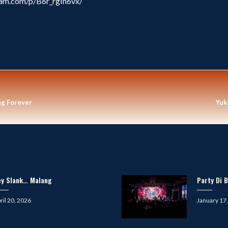
ram.com/p/B6r_rgIn6vx/
ng Forever
Yuk
ey Slank… Malang
Party Di B
sted
Posted
ril 20, 2026
January 17
on