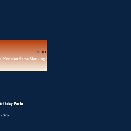
NEXT
s, Kenalan Sama Slanking!
irthday Parle
, 2026