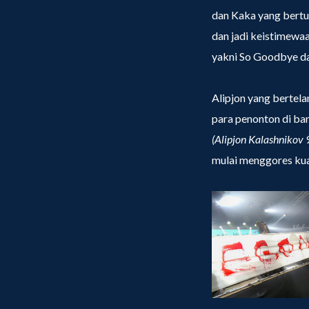
dan Kaka yang bertu
dan jadi keistimewaa
yakni So Goodbye dan
Alipjon yang bertela
para penonton di ba
(Alipjon Kalashnikov 
mulai menggores kua