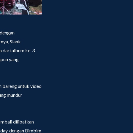
 dengan
nya, Slank
a dari album ke-3
apun yang
n bareng untuk video
tung mundur
embali dilibatkan
 Friday, dengan Bimbim