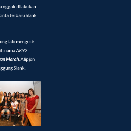
ma nggak dilakukan
cinta terbaru Slank
gung lalu mengusir
sih nama
AK92
gan Marah
, Alipjon
ggung Slank.