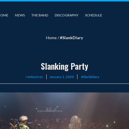
HOME
NEWS
THE BAND
DISCOGRAPHY
SCHEDULE
Home
/
#SlankDiary
Slanking Party
Posted
renkastres
January 1, 2020
#SlankDiary
on