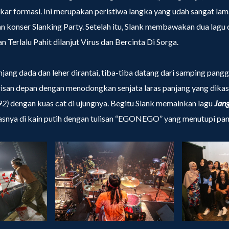
kar formasi. Ini merupakan peristiwa langka yang udah sangat la
n konser Slanking Party. Setelah itu, Slank membawakan dua lagu 
 Terlalu Pahit dilanjut Virus dan Bercinta Di Sorga.
njang dada dan leher dirantai, tiba-tiba datang dari samping pang
risan depan dengan menodongkan senjata laras panjang yang dika
92)
dengan kuas cat di ujungnya. Begitu Slank memainkan lagu
Jan
snya di kain putih dengan tulisan “EGONEGO” yang menutupi pan