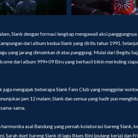
lam, Slank dengan formasi lengkap mengawali aksi panggungnya
pungan dari album kedua Slank yang dirilis tahun 1991. Selanjut
u yang jarang dimainkan di atas panggung. Mulai dari Begitu Saj
come dari album 999+09 Biru yang berhasil bikin merinding siap
ank juga mengajak beberapa Slank Fans Club yang menggelar nonto
menunjukan jam 12 malam, Slank dan semua yang hadir pun menghi
ersama-sama.
n harmonika asal Bandung yang pernah kolaborasi bareng Slank, k
 ini, Sarah duet bareng Slank di lagu Blues Bini (pulang kerja) dan