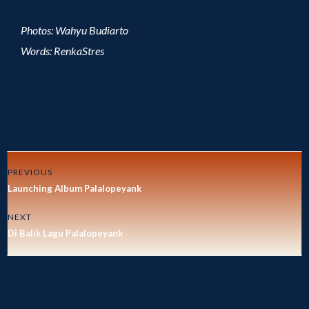
Photos: Wahyu Budiarto
Words: RenkaStres
PREVIOUS
Launching Album Palalopeyank
NEXT
Di Balik Lagu Palalopeyank