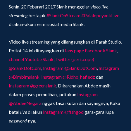
Senin, 20 Feburari 2017 Slank menggelar
video live
streaming
bertajuk
#SlankOnStream
#PalalopeyankLive
di akun-akun resmi sosial media Slank.
Video live streaming yang dilangsungkan di Parah Studio,
Potlot 14 ini ditayangkan di
fans page Facebook Slank
,
channel Youtube Slank
,
Twitter (periscope)
@SlankDotCom
,
Instagram @SlankDotCom
,
Instagram
@Bimbimslank
,
Instagram @Ridho_hafiedz
dan
Instagram @greenslank
. Dikarenakan Abdee masih
dalam proses pemulihan, jadi akun
Instagram
@AbdeeNegara
nggak bisa ikutan dan sayangnya, Kaka
batal
live
di akun
Instagram @fishgod
gara-gara lupa
password-
nya.