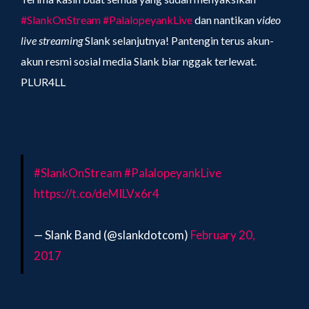
#SlankOnStream
#PalalopeyankLive
dan nantikan
video
live streaming
Slank selanjutnya! Pantengin terus akun-
akun resmi sosial media Slank biar nggak terlewat.
PLUR4LL
#SlankOnStream
#PalalopeyankLive
https://t.co/deMILVx6r4
— Slank Band (@slankdotcom)
February 20,
2017