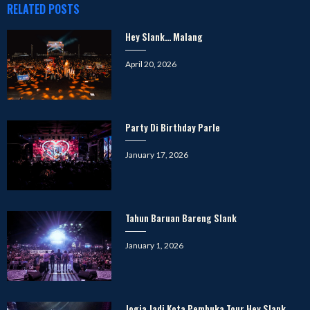
RELATED POSTS
Hey Slank… Malang
Posted
April 20, 2026
on
Party Di Birthday Parle
Posted
January 17, 2026
on
Tahun Baruan Bareng Slank
Posted
January 1, 2026
on
Jogja Jadi Kota Pembuka Tour Hey Slank