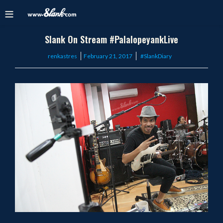
Slank On Stream #PalalopeyankLive
Posted
renkastres
February 21, 2017
#SlankDiary
on