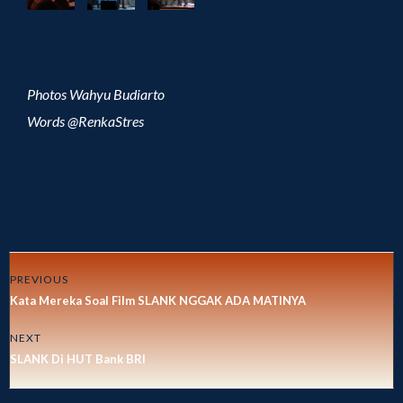
Photos Wahyu Budiarto
Words @RenkaStres
PREVIOUS
Kata Mereka Soal Film SLANK NGGAK ADA MATINYA
NEXT
SLANK Di HUT Bank BRI