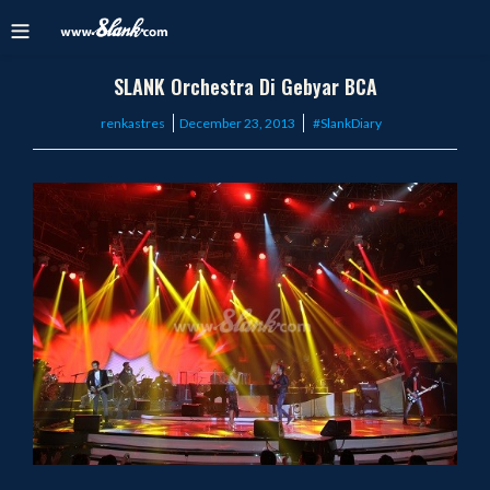
SLANK Orchestra Di Gebyar BCA
Posted
renkastres
December 23, 2013
#SlankDiary
on