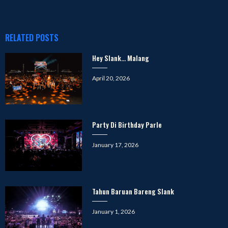
RELATED POSTS
Hey Slank… Malang
Posted
April 20, 2026
on
Party Di Birthday Parle
Posted
January 17, 2026
on
Tahun Baruan Bareng Slank
Posted
January 1, 2026
on