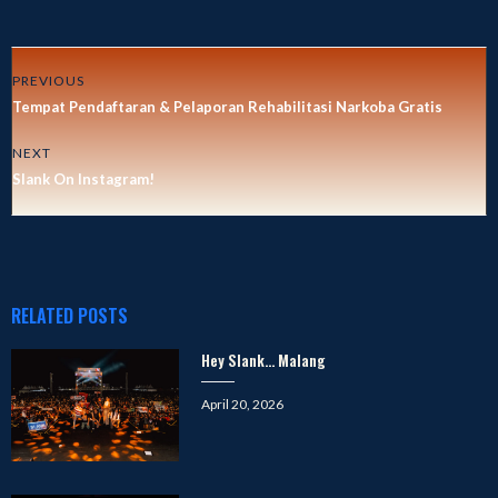
PREVIOUS
Tempat Pendaftaran & Pelaporan Rehabilitasi Narkoba Gratis
NEXT
Slank On Instagram!
RELATED POSTS
Hey Slank… Malang
Posted
April 20, 2026
on