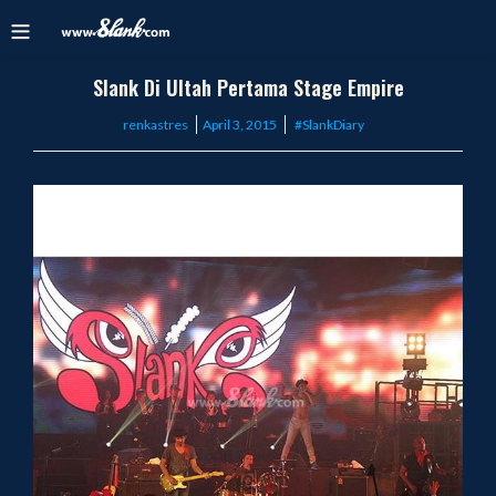
Slank Di Ultah Pertama Stage Empire
Posted
renkastres
April 3, 2015
#SlankDiary
on