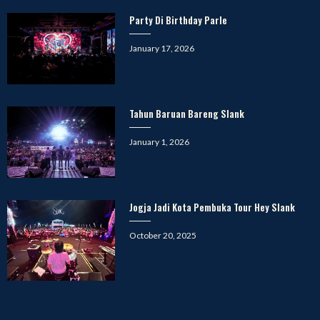
Party Di Birthday Parle
Posted
January 17, 2026
on
Tahun Baruan Bareng Slank
Posted
January 1, 2026
on
Jogja Jadi Kota Pembuka Tour Hey Slank
Posted
October 20, 2025
on