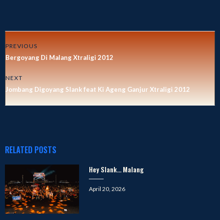
PREVIOUS
Bergoyang Di Malang Xtraligi 2012
NEXT
Jombang Digoyang Slank feat Ki Ageng Ganjur Xtraligi 2012
RELATED POSTS
Hey Slank… Malang
Posted
April 20, 2026
on