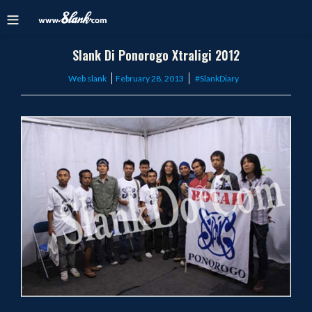
Slank Di Ponorogo Xtraligi 2012
Posted
Web slank
February 28, 2013
#SlankDiary
on