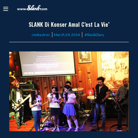
SLANK Di Konser Amal C’est La Vie’
Posted
renkastres
March 24, 2014
#SlankDiary
on