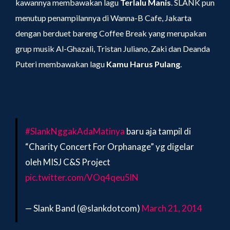
kawannya membawakan lagu
Terlalu Manis
. SLANK pun
menutup penampilannya di Wanna-B Cafe, Jakarta
dengan berduet bareng Coffee Break yang merupakan
grup musik Al-Ghazali, Tristan Juliano, Zaki dan Deanda
Puteri membawakan lagu
Kamu Harus Pulang
.
#SlankNggakAdaMatinya
baru aja tampil di
“Charity Concert For Orphanage” yg digelar
oleh MISJ C&S Project
pic.twitter.com/VOq4qeu5lN
— Slank Band (@slankdotcom)
March 21, 2014