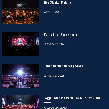
Hey Slank… Malang
Posted
April 20, 2026
on
Party Di Birthday Parle
Posted
January 17, 2026
on
Tahun Baruan Bareng Slank
Posted
January 1, 2026
on
Jogja Jadi Kota Pembuka Tour Hey Slank
Posted
October 20, 2025