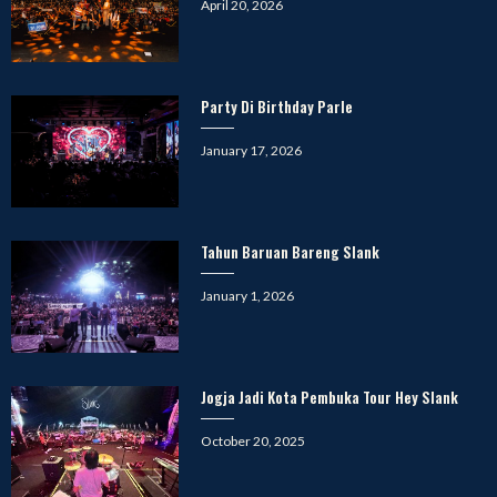
Posted
April 20, 2026
on
Party Di Birthday Parle
Posted
January 17, 2026
on
Tahun Baruan Bareng Slank
Posted
January 1, 2026
on
Jogja Jadi Kota Pembuka Tour Hey Slank
Posted
October 20, 2025
on