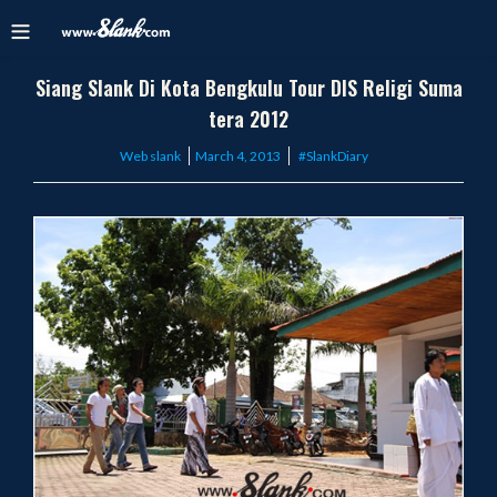
Siang Slank Di Kota Bengkulu Tour DIS Religi Suma
tera 2012
Posted
Web slank
March 4, 2013
#SlankDiary
on