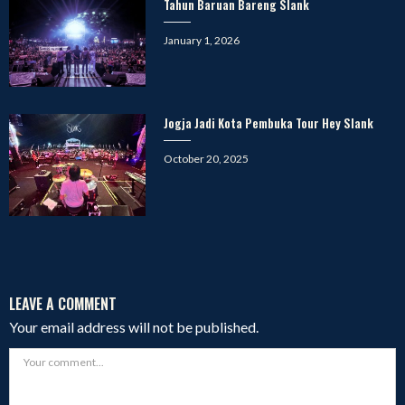
Tahun Baruan Bareng Slank
Posted
January 1, 2026
on
Jogja Jadi Kota Pembuka Tour Hey Slank
Posted
October 20, 2025
on
LEAVE A COMMENT
Your email address will not be published.