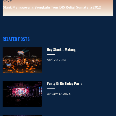
NEXT
Slank Menggoyang Bengkulu Tour DIS Religi Sumatera 2012
RELATED POSTS
Hey Slank… Malang
Posted
April 20, 2026
on
Party Di Birthday Parle
Posted
January 17, 2026
on