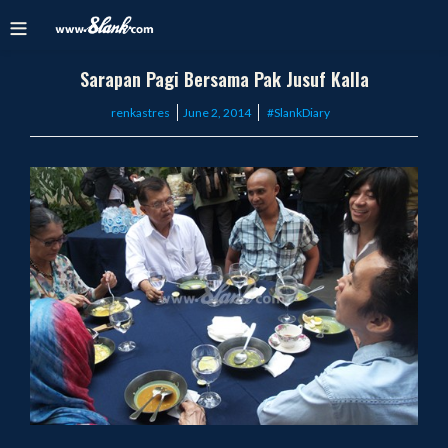
Sarapan Pagi Bersama Pak Jusuf Kalla
Posted
renkastres
June 2, 2014
#SlankDiary
on