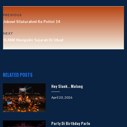
PREVIOUS
Jokowi Silaturahmi Ke Potlot 14
NEXT
SLANK Mengukir Sejarah Di Ubud
RELATED POSTS
Hey Slank… Malang
Posted
April 20, 2026
on
Party Di Birthday Parle