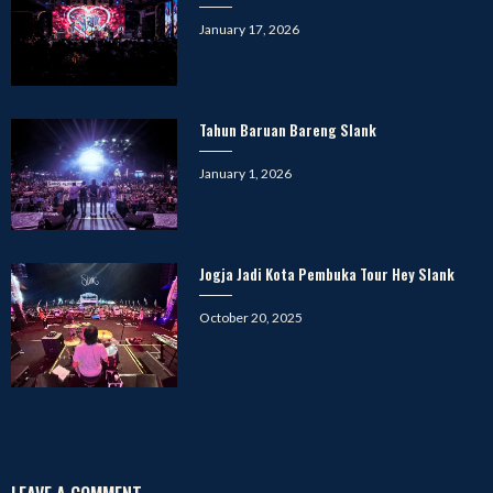
Posted
January 17, 2026
on
Tahun Baruan Bareng Slank
Posted
January 1, 2026
on
Jogja Jadi Kota Pembuka Tour Hey Slank
Posted
October 20, 2025
on