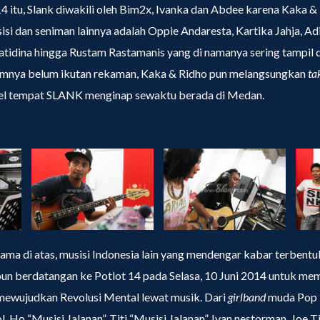
14 itu, Slank diwakili oleh Bim2x, Ivanka dan Abdee karena Kaka 
isi dan seniman lainnya adalah Oppie Andaresta, Kartika Jahja, Ad
ratidina hingga Rustam Rastamanis yang di namanya sering tampil
lumnya belum ikutan rekaman, Kaka & Ridho pun melangsungkan
ta
tel tempat SLANK menginap sewaktu berada di Medan.
ma di atas, musisi Indonesia lain yang mendengar kabar terbent
un berdatangan ke Potlot 14 pada Selasa, 10 Juni 2014 untuk me
mewujudkan Revolusi Mental lewat musik. Dari
girlband
muda Pop 
 Ho “Musisi Jalanan”, Titi “Musisi Jalanan”, Ivan nestorman, Joe Ti