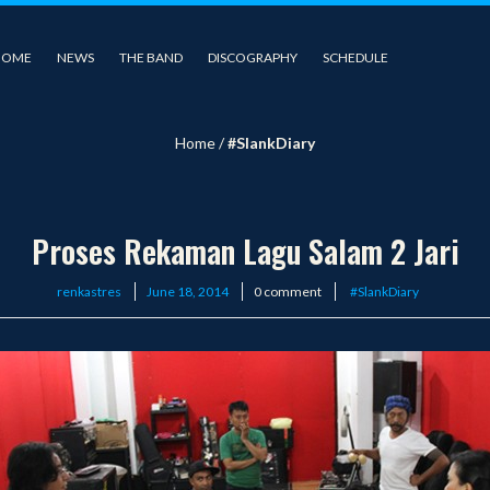
HOME
NEWS
THE BAND
DISCOGRAPHY
SCHEDULE
Home
/
#SlankDiary
Proses Rekaman Lagu Salam 2 Jari
Posted
renkastres
June 18, 2014
0 comment
#SlankDiary
on