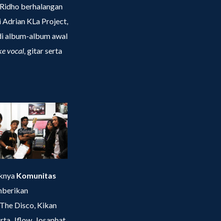
& Ridho berhalangan
i Adrian KLa Project,
 di album-album awal
ke vocal,
gitar serta
uknya
Komunitas
mberikan
The Disco, Kikan
rta, Jflow, Josaphat