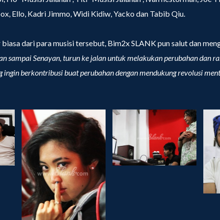
ox, Ello, Kadri Jimmo, Widi Kidiw, Yacko dan Tabib Qiu.
r biasa dari para musisi tersebut, Bim2x SLANK pun salut dan men
n sampai Senayan, turun ke jalan untuk melakukan perubahan dan rasa 
g ingin berkontribusi buat perubahan dengan mendukung revolusi menta