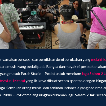
menyamakan persepsi dan pemikiran demi perubahan yang
melahir
para musisi yang peduli pada Bangsa dan meyakini perbaikan akan 
ngsung masuk Parah Studio – Potlot untuk merekam
lagu
Salam 2 J
Revolusi Mental
yang liriknya dibuat secara spontan dengan iringa
inga. Sembilan orang musisi dan seniman Indonesia yang hadir mala
ah Studio – Potlot melangsungkan rekaman lagu
Salam 2 Jari
secar