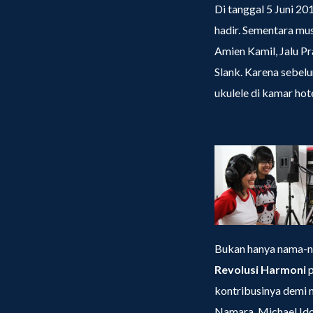
Di tanggal 5 Juni 20
hadir. Sementara mus
Amien Kamil, Jalu P
Slank. Karena sebe
ukulele di kamar ho
Bukan hanya nama-na
Revolusi Harmoni
p
kontribusinya demi 
Namara, Michael Idol,