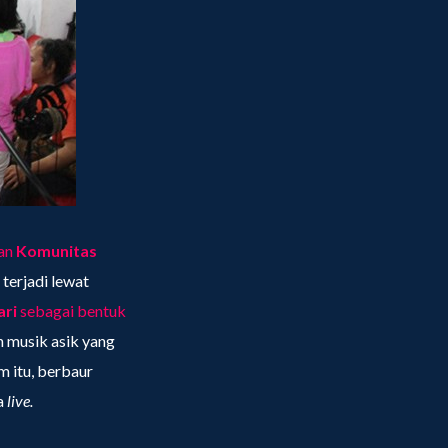
kan
Komunitas
terjadi lewat
ari
sebagai bentuk
n musik asik yang
m itu, berbaur
a
live.