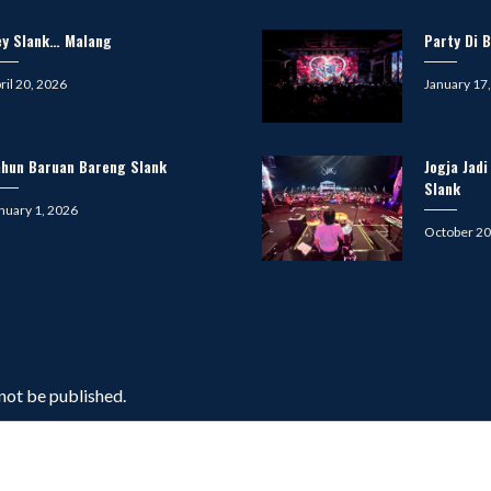
ey Slank… Malang
Party Di B
sted
Posted
ril 20, 2026
January 17
on
ahun Baruan Bareng Slank
Jogja Jad
Slank
sted
nuary 1, 2026
Posted
October 20
on
 not be published.