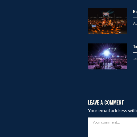
H
Po
Ap
on
T
Po
Ja
on
LEAVE A COMMENT
Your email address will