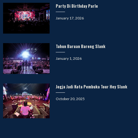
Party Di Birthday Parle
Posted
January 17, 2026
on
Tahun Baruan Bareng Slank
Posted
January 1, 2026
on
Jogja Jadi Kota Pembuka Tour Hey Slank
Posted
October 20, 2025
on