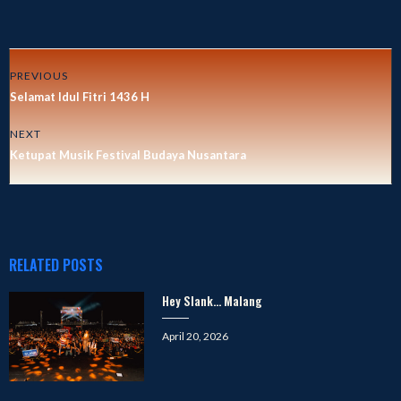
PREVIOUS
Selamat Idul Fitri 1436 H
NEXT
Ketupat Musik Festival Budaya Nusantara
RELATED POSTS
Hey Slank… Malang
Posted
April 20, 2026
on