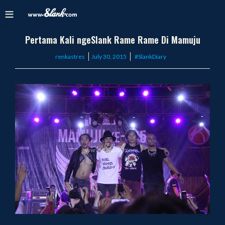
Pertama Kali ngeSlank Rame Rame Di Mamuju
Posted
renkastres
July 30, 2015
#SlankDiary
on