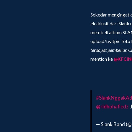
Sekedar mengingatk
eksklusif dari Slank
membeli album SLANK 
upload/twitpic fot
terdapat pembelian C
mention ke
@KFCIN
#SlankNggakAd
@ridhohafiedz
d
— Slank Band (