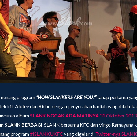
pemenang program
“HOW SLANKERS ARE YOU?”
tahap pertama
yan
lektrik Abdee dan Ridho dengan penyerahan hadiah yang dilakuka
uncuran album
SLANK NGGAK ADA MATINYA
31 Oktober 2013 
un SLANK BERBAGI
, SLANK bersama KFC dan Virgo Ramayana 
enang program
#ISLANKUKFC
yang digelar di
Twitter-nya SLAN