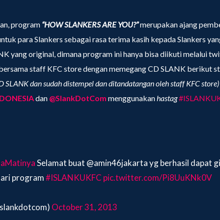
an, program
“HOW SLANKERS ARE YOU?”
merupakan ajang pembe
 untuk para Slankers sebagai rasa terima kasih kepada Slankers yang
yang original, dimana program ini hanya bisa diikuti melalui twi
o bersama staff KFC store dengan memegang CD SLANK berikut s
D SLANK dan sudah distempel dan ditandatangan oleh staff KFC store)
DONESIA
dan
@SlankDotCom
menggunakan
hastag
#ISLANKU
aMatinya
Selamat buat @amin46jakarta yg berhasil dapat g
ari program
#ISLANKUKFC
pic.twitter.com/Pi8UuKNk0V
@slankdotcom)
October 31, 2013