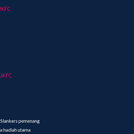
UKFC
UKFC
 Slankers pemenang
a hadiah utama