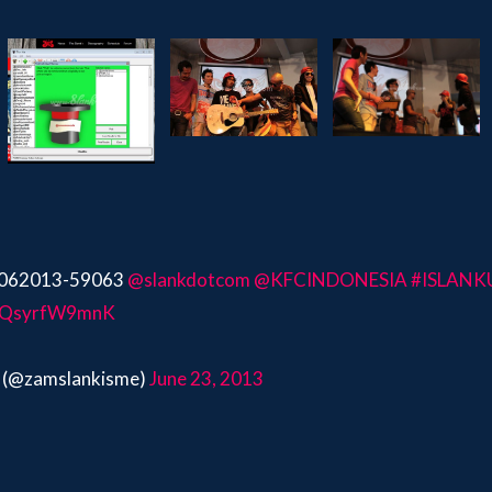
22062013-59063
@slankdotcom
@KFCINDONESIA
#ISLANK
om/QsyrfW9mnK
 (@zamslankisme)
June 23, 2013