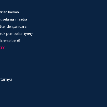
rian hadiah
 selama ini setia
tter dengan cara
truk pembelian
(yang
kemudian di-
KFC
.
itarnya