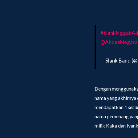
#SlankNggakAd
@AbdeeNegara
— Slank Band (
Dengan menggunakan 
nama yang akhirnya
mendapatkan 1
set 
nama pemenang yan
milik Kaka dan Ivank