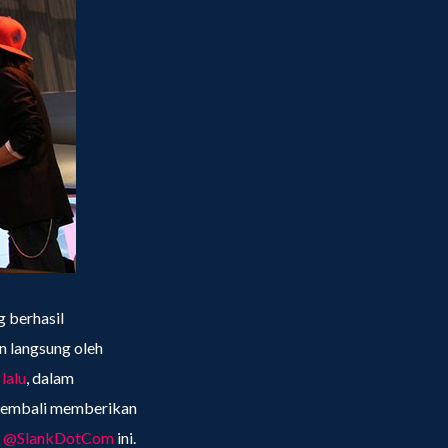
g berhasil
n langsung oleh
lalu
, dalam
kembali memberikan
K @SlankDotCom
ini.