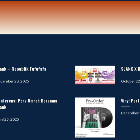
ank – Republik Fufufafa
SLANK X H
sted
Posted
cember 28, 2025
October 22
on
onferensi Pers Umroh Bersama
Vinyl Per
lank
Posted
December 
on
sted
ril 25, 2025