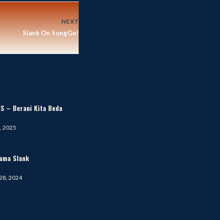
NEXT
Slank On SongGo!
S – Berani Kita Beda
, 2025
tama Slank
28, 2024