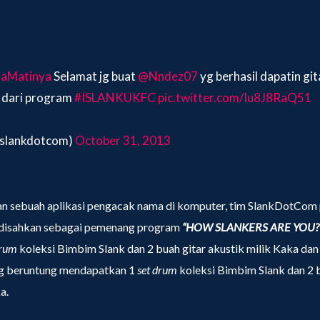
aMatinya
Selamat jg buat
@Nndez07
yg berhasil dapatin gi
dari program
#ISLANKUKFC
pic.twitter.com/Iu8J8RaQ51
@slankdotcom)
October 31, 2013
sebuah aplikasi pengacak nama di komputer, tim SlankDotCom p
 disahkan sebagai pemenang program
“HOW SLANKERS ARE YOU?
drum
koleksi Bimbim Slank dan 2 buah gitar akustik milik Kaka dan
g beruntung mendapatkan 1
set drum
koleksi Bimbim Slank dan 2 b
a.