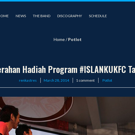
HOME
NEWS
THE BAND
DISCOGRAPHY
SCHEDULE
Home
/
Potlot
erahan Hadiah Program #ISLANKUKFC Ta
Posted
renkastres
March 28, 2014
1 comment
Potlot
on