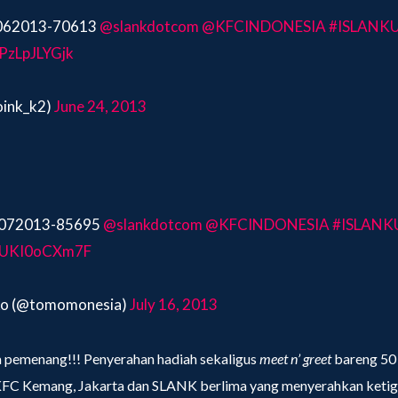
4062013-70613
@slankdotcom
@KFCINDONESIA
#ISLANK
/PzLpJLYGjk
oink_k2)
June 24, 2013
16072013-85695
@slankdotcom
@KFCINDONESIA
#ISLANK
m/UKI0oCXm7F
ko (@tomomonesia)
July 16, 2013
 pemenang!!! Penyerahan hadiah sekaligus
meet n’ greet
bareng 50
 KFC Kemang, Jakarta dan SLANK berlima yang menyerahkan ketig