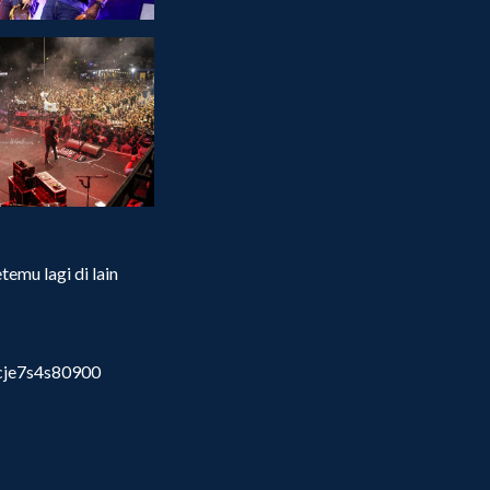
mu lagi di lain
cje7s4s80900