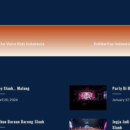
The Voice Kids Indonesia
Solidaritas Indone
ey Slank… Malang
Party Di B
sted
Posted
ril 20, 2026
January 17
on
ahun Baruan Bareng Slank
Jogja Jad
Slank