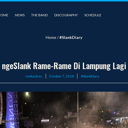
HOME
NEWS
THE BAND
DISCOGRAPHY
SCHEDULE
Home
/
#SlankDiary
ngeSlank Rame-Rame Di Lampung Lagi
Posted
renkastres
October 7, 2018
#SlankDiary
on