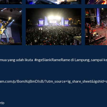
emua yang udah ikuta #ngeSlankRameRame di Lampung, sampai kete
gram.com/p/BomXqBmDIsB/?utm_source=ig_share_sheet&igshid=
rto