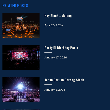
RELATED POSTS
Hey Slank… Malang
Posted
April 20, 2026
on
Party Di Birthday Parle
Posted
January 17, 2026
on
Tahun Baruan Bareng Slank
Posted
January 1, 2026
on