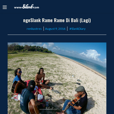
ngeSlank Rame Rame Di Bali (Lagi)
Posted
renkastres
August 9, 2016
#SlankDiary
on