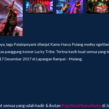
nya, lagu Palalopeyank dilanjut Kamu Harus Pulang
medley
ngeSlan
tas panggung konser Lucky Tribe. Terima kasih buat semua yang te
 17 Desember 2017 di Lapangan Rampal – Malang.
at semua yang udah hadir & ikutan
#ngeSlankRameRame
di J