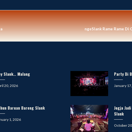
ya
ngeSlank Rame Rame Di G
ey Slank… Malang
Party Di B
sted
Posted
ril 20, 2026
January 17
on
ahun Baruan Bareng Slank
Jogja Jad
Slank
sted
nuary 1, 2026
Posted
October 20
on