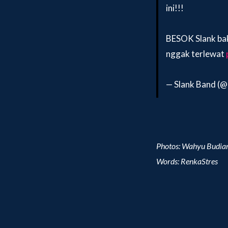
ini!!!
BESOK Slank bak
nggak terlewat
— Slank Band (
Photos: Wahyu Budia
Words: RenkaStres