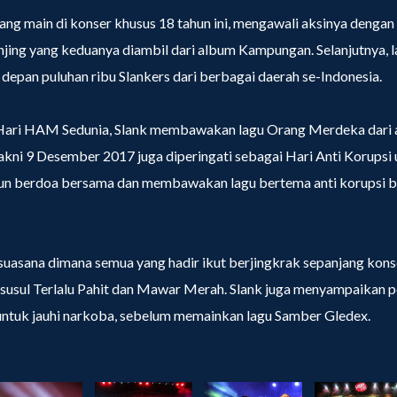
ang main di konser khusus 18 tahun ini, mengawali aksinya denga
Anjing yang keduanya diambil dari album Kampungan. Selanjutnya, l
depan puluhan ribu Slankers dari berbagai daerah se-Indonesia.
Hari HAM Sedunia, Slank membawakan lagu Orang Merdeka dari 
kni 9 Desember 2017 juga diperingati sebagai Hari Anti Korupsi 
pun berdoa bersama dan membawakan lagu bertema anti korupsi be
uasana dimana semua yang hadir ikut berjingkrak sepanjang kons
disusul Terlalu Pahit dan Mawar Merah. Slank juga menyampaikan 
 untuk jauhi narkoba, sebelum memainkan lagu Samber Gledex.