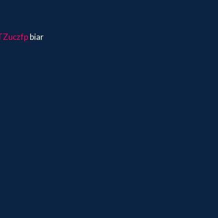
0TZuczfp
biar