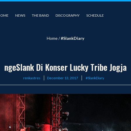
HOME
NEWS
THE BAND
DISCOGRAPHY
SCHEDULE
Home
/
#SlankDiary
ngeSlank Di Konser Lucky Tribe Jogja
Posted
renkastres
December 13, 2017
#SlankDiary
on