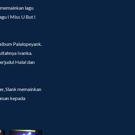
n memainkan lagu
agu I Miss U But I
album Palalopeyank.
ultahnya Ivanka.
rjudul Halal dan
er, Slank memainkan
pesan kepada