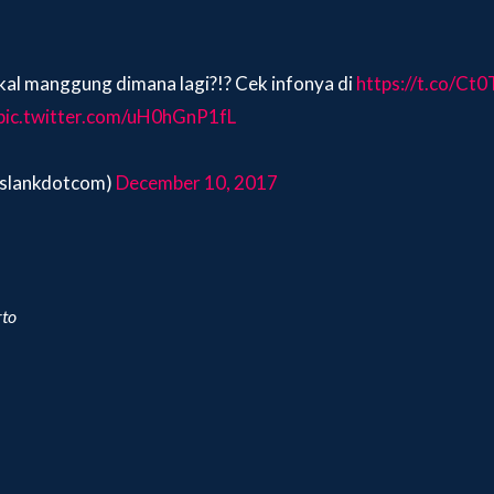
al manggung dimana lagi?!? Cek infonya di
https://t.co/Ct
pic.twitter.com/uH0hGnP1fL
@slankdotcom)
December 10, 2017
rto