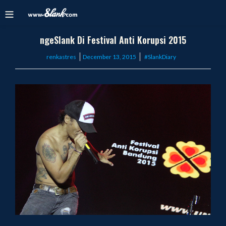
ngeSlank Di Festival Anti Korupsi 2015
Posted
renkastres
December 13, 2015
#SlankDiary
on