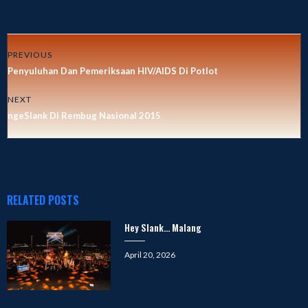
PREVIOUS
Penyuluhan Dan Pemeriksaan HIV/AIDS Di Potlot
NEXT
ngeSlank Di Rembug Nasional 2015
RELATED POSTS
Hey Slank… Malang
Posted
April 20, 2026
on