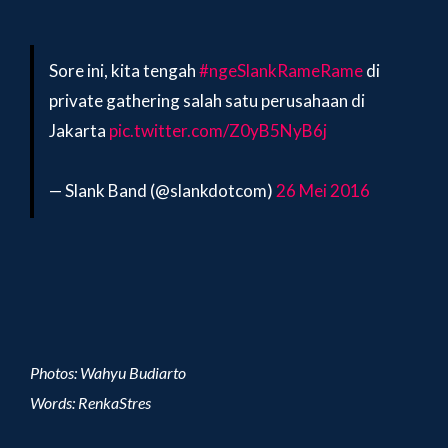
Sore ini, kita tengah
#ngeSlankRameRame
di
private gathering salah satu perusahaan di
Jakarta
pic.twitter.com/Z0yB5NyB6j
— Slank Band (@slankdotcom)
26 Mei 2016
Photos: Wahyu Budiarto
Words: RenkaStres