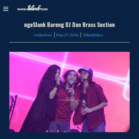
ngeSlank Bareng DJ Dan Brass Section
Posted
renkastres
May 27, 2016
#SlankDiary
on