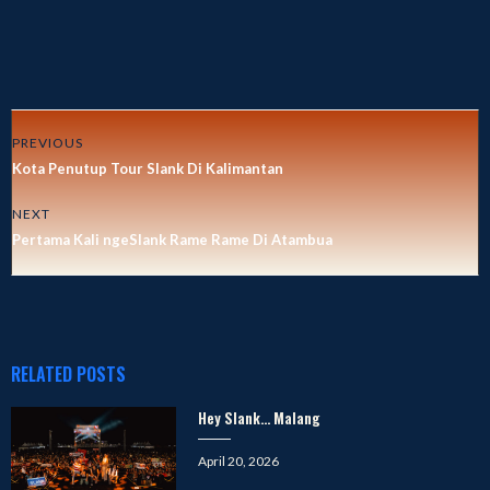
PREVIOUS
Kota Penutup Tour Slank Di Kalimantan
NEXT
Pertama Kali ngeSlank Rame Rame Di Atambua
RELATED POSTS
Hey Slank… Malang
Posted
April 20, 2026
on