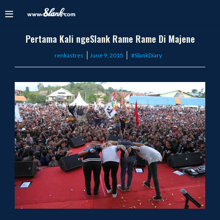
Pertama Kali ngeSlank Rame Rame Di Majene
Posted
renkastres
June 9, 2015
#SlankDiary
on