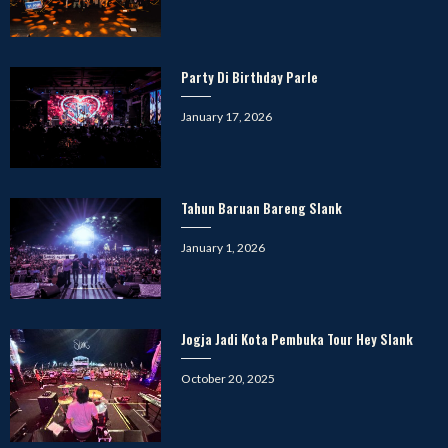
on
Party Di Birthday Parle
Posted
January 17, 2026
on
Tahun Baruan Bareng Slank
Posted
January 1, 2026
on
Jogja Jadi Kota Pembuka Tour Hey Slank
Posted
October 20, 2025
on