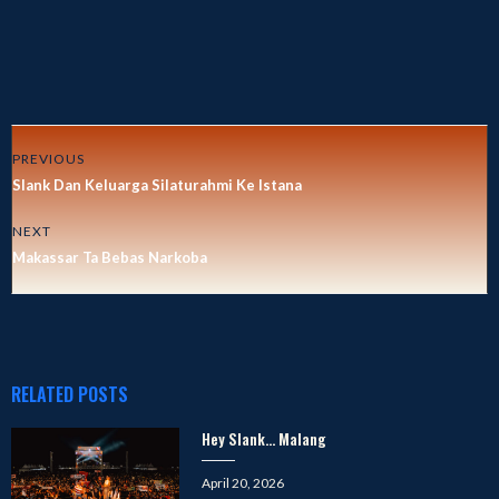
PREVIOUS
Slank Dan Keluarga Silaturahmi Ke Istana
NEXT
Makassar Ta Bebas Narkoba
RELATED POSTS
Hey Slank… Malang
Posted
April 20, 2026