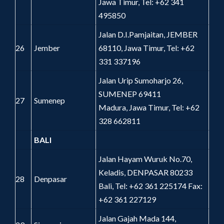
Jawa Timur, Tel: +62 341
495850
Jalan D.I.Pamjaitan, JEMBER
26
Jember
68110, Jawa Timur, Tel: +62
331 337196
Jalan Urip Sumoharjo 26,
SUMENEP 69411
27
Sumenep
Madura, Jawa Timur, Tel: +62
328 662811
BALI
Jalan Hayam Wuruk No.70,
Keladis, DENPASAR 80233
28
Denpasar
Bali, Tel: +62 361 225174 Fax:
+62 361 227129
Jalan Gajah Mada 144,