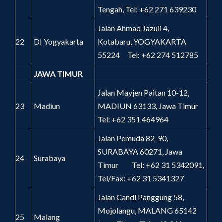
Tengah, Tel: +62 271 639230
Jalan Ahmad Jazuli 4,
22
DI Yogyakarta
Kotabaru, YOGYAKARTA
55224 Tel: +62 274 512785
JAWA TIMUR
Jalan Mayjen Paitan 10-12,
23
Madiun
MADIUN 63133, Jawa Timur
Tel: +62 351 464964
Jalan Pemuda 82-90,
SURABAYA 60271, Jawa
24
Surabaya
Timur Tel: +62 31 5342091,
Tel/Fax: +62 31 5341327
Jalan Candi Panggung 58,
Mojolangu, MALANG 65142
25
Malang