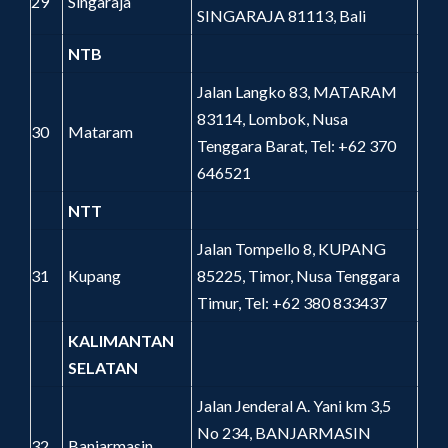
29
Singaraja
SINGARAJA 81113, Bali
NTB
Jalan Langko 83, MATARAM
83114, Lombok, Nusa
30
Mataram
Tenggara Barat, Tel: +62 370
646521
NTT
Jalan Tompello 8, KUPANG
31
Kupang
85225, Timor, Nusa Tenggara
Timur, Tel: +62 380 833437
KALIMANTAN
SELATAN
Jalan Jenderal A. Yani km 3,5
No 234, BANJARMASIN
32
Banjarmasin