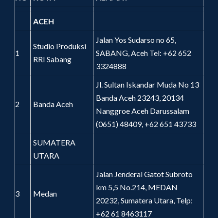
ACEH
Jalan Yos Sudarso no 65,
Studio Produksi
1
SABANG, Aceh Tel: +62 652
RRI Sabang
3324888
Jl. Sultan Iskandar Muda No 13
Banda Aceh 23243, 20134
2
Banda Aceh
Nanggroe Aceh Darussalam
(0651) 48409, +62 651 43733
SUMATERA
UTARA
Jalan Jenderal Gatot Subroto
km 5,5 No.214, MEDAN
3
Medan
20232, Sumatera Utara, Telp:
+62 61 8463117