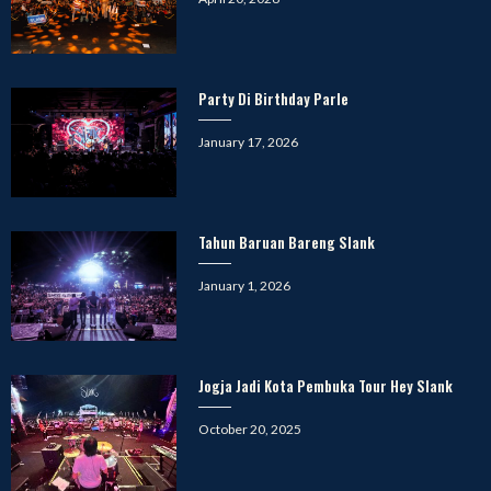
on
Party Di Birthday Parle
Posted
January 17, 2026
on
Tahun Baruan Bareng Slank
Posted
January 1, 2026
on
Jogja Jadi Kota Pembuka Tour Hey Slank
Posted
October 20, 2025
on