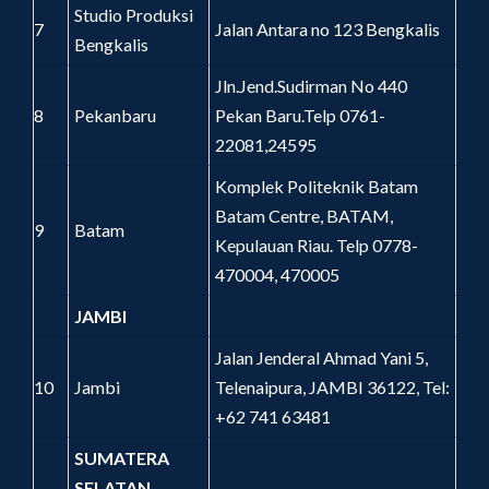
Studio Produksi
7
Jalan Antara no 123 Bengkalis
Bengkalis
Jln.Jend.Sudirman No 440
8
Pekanbaru
Pekan Baru.Telp 0761-
22081,24595
Komplek Politeknik Batam
Batam Centre, BATAM,
9
Batam
Kepulauan Riau. Telp 0778-
470004, 470005
JAMBI
Jalan Jenderal Ahmad Yani 5,
10
Jambi
Telenaipura, JAMBI 36122, Tel:
+62 741 63481
SUMATERA
SELATAN