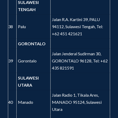
SULAWESI
TENGAH
Jalan R.A. Kartini 39, PALU
38
Palu
94112, Sulawesi Tengah, Tel:
+62 451 421621
GORONTALO
Jalan Jenderal Sudirman 30,
39
Gorontalo
GORONTALO 96128, Tel: +62
435 821591
SULAWESI
UTARA
Jalan Radio 1, Tikala Ares,
40
Manado
MANADO 95124, Sulawesi
Utara