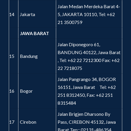
Jalan Medan Merdeka Barat 4-
14
Jakarta
5, JAKARTA 10110, Tel: +62
21 3500759
JAWA BARAT
Jalan Diponegoro 61,
BANDUNG 40122, Jawa Barat
15
Bandung
, Tel: +62 22 7212300 Fax: +62
22 7218075
Jalan Pangrango 34, BOGOR
16151, Jawa Barat Tel: +62
16
Bogor
251 8312450, Fax: +62 251
8315484
Jalan Brigjen Dharsono By
17
Cirebon
Pass, CIREBON 45132, Jawa
Barat Tep;: 02131-486354