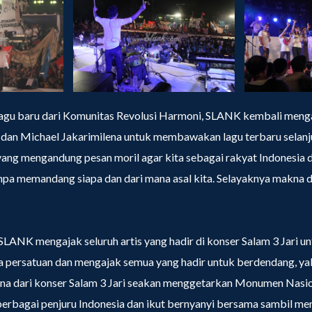
gu baru dari Komunitas Revolusi Harmoni, SLANK kembali mengaj
dan Michael Jakarimilena untuk membawakan lagu terbaru selanju
g mengandung pesan moril agar kita sebagai rakyat Indonesia 
npa memandang siapa dan dari mana asal kita. Selayaknya makna d
SLANK mengajak seluruh artis yang hadir di konser Salam 3 Jari
a persatuan dan mengajak semua yang hadir untuk berdendang, y
ana dari konser Salam 3 Jari seakan menggetarkan Monumen Nasion
berbagai penjuru Indonesia dan ikut bernyanyi bersama sambil me