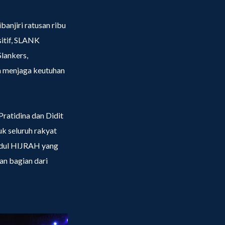
anjiri ratusan ribu
itif, SLANK
lankers,
sa menjaga keutuhan
ratidina dan Didit
k seluruh rakyat
udul HIJRAH yang
an bagian dari