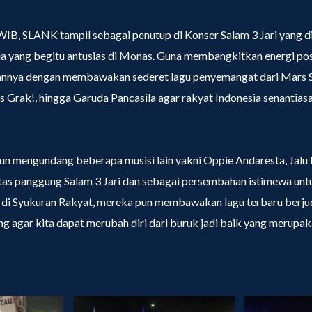
WIB, SLANK tampil sebagai penutup di Konser Salam 3 Jari yang dib
a yang begitu antusias di Monas. Guna membangkitkan energi pos
nya dengan membawakan sederet lagu penyemangat dari Mars S
s Grak!, hingga Garuda Pancasila agar rakyat Indonesia senantia
un mengundang beberapa musisi lain yakni Oppie Andaresta, Jalu P
atas panggung Salam 3 Jari dan sebagai persembahan istimewa untu
r di Syukuran Rakyat, mereka pun membawakan lagu terbaru berj
 agar kita dapat merubah diri dari buruk jadi baik yang merupak