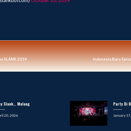
@slankdotcom)
October 20, 2014
ma SLANK 2014
Indonesia Baru Epis
ey Slank… Malang
Party Di B
sted
Posted
ril 20, 2026
January 17
on