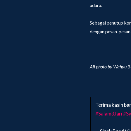
udara.
Sebagai penutup k
dengan pesan-pesan 
All photo by Wahyu B
Terima kasih ba
#Salam3Jari
#Sy