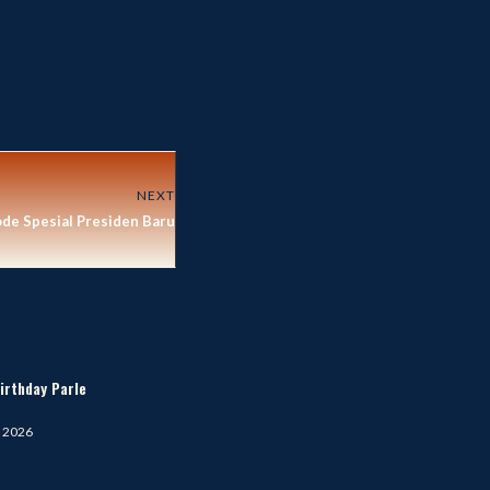
NEXT
ode Spesial Presiden Baru
irthday Parle
, 2026