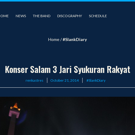
HOME
NEWS
THE BAND
DISCOGRAPHY
SCHEDULE
Home
/
#SlankDiary
Konser Salam 3 Jari Syukuran Rakyat
Posted
renkastres
October 21, 2014
#SlankDiary
on