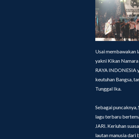
Usai membawakan la
yakni Kikan Namara 
RAYA INDONESIA yan
keutuhan Bangsa, ta
Tunggal Ika.
Sebagai puncaknya, 
lagu terbaru bertem
JARI. Keriuhan suas
lautan manusia dari 