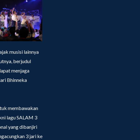
ak musisi lainnya
tnya, berjudul
dapat menjaga
ari Bhinneka
 untuk membawakan
akni lagu SALAM 3
al yang dibanjiri
ngacungkan 3 jari ke