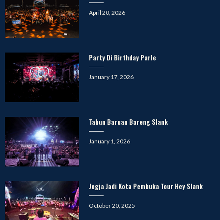
Posted
April 20, 2026
on
Party Di Birthday Parle
Posted
January 17, 2026
on
Tahun Baruan Bareng Slank
Posted
January 1, 2026
on
Jogja Jadi Kota Pembuka Tour Hey Slank
Posted
October 20, 2025
on