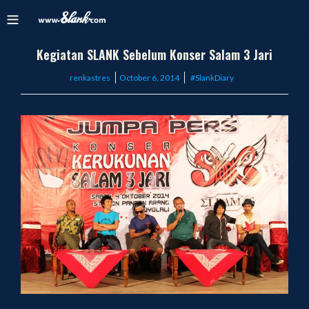
Kegiatan SLANK Sebelum Konser Salam 3 Jari
Posted
renkastres
October 6, 2014
#SlankDiary
on