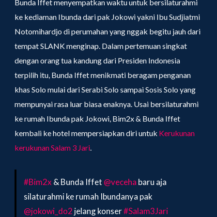
Bunda Iffet menyempatkan waktu untuk bersilaturahmi
ke kediaman Ibunda dari pak Jokowi yakni Ibu Sudjiatmi
Notomihardjo di perumahan yang nggak begitu jauh dari
tempat SLANK menginap. Dalam pertemuan singkat
dengan orang tua kandung dari Presiden Indonesia
terpilih itu, Bunda Iffet menikmati beragam penganan
khas Solo mulai dari Serabi Solo sampai Sosis Solo yang
mempunyai rasa luar biasa enaknya. Usai bersilaturahmi
ke rumah Ibunda pak Jokowi, Bim2x & Bunda Iffet
kembali ke hotel mempersiapkan diri untuk
Kerukunan
kerukunan Salam 3 Jari
.
#Bim2x
& Bunda Iffet
@veceha
baru aja
silaturahmi ke rumah Ibundanya pak
@jokowi_do2
jelang konser
#Salam3Jari