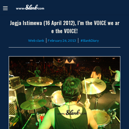
Jogja Istimewa (16 April 2012), I’m the VOICE we ar
e the VOICE!
Posted
Web slank
February 26, 2013
#SlankDiary
on