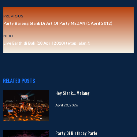
PREVIOUS
Party Bareng Slank Di Art Of Party MEDAN (1 April 2012)
NEXT
Live Earth di Bali (18 April 2010) tetap jalan.!!
RELATED POSTS
Hey Slank… Malang
Posted
April 20, 2026
on
Party Di Birthday Parle