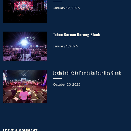
Posted
January 17, 2026
on
Tahun Baruan Bareng Slank
Posted
January 1, 2026
on
Jogja Jadi Kota Pembuka Tour Hey Slank
Posted
October 20, 2025
on