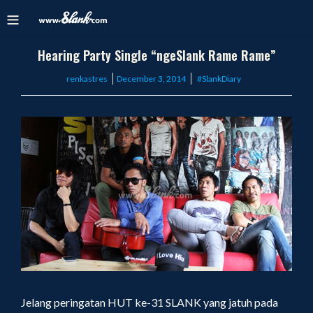
Hearing Party Single “ngeSlank Rame Rame”
Posted
renkastres
December 3, 2014
#SlankDiary
on
Jelang peringatan HUT ke-31 SLANK yang jatuh pada