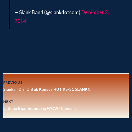
— Slank Band (@slankdotcom)
December 3,
2014
PREVIOUS
Siapkan Diri Untuk Konser HUT Ke-31 SLANK!!
NEXT
Latihan Buat Indonesia WOW! Concert