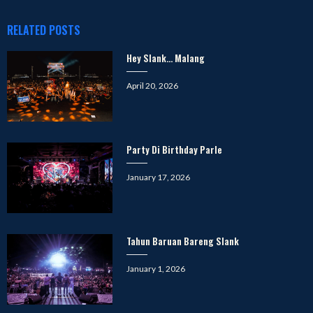
RELATED POSTS
Hey Slank… Malang
Posted
April 20, 2026
on
Party Di Birthday Parle
Posted
January 17, 2026
on
Tahun Baruan Bareng Slank
Posted
January 1, 2026
on