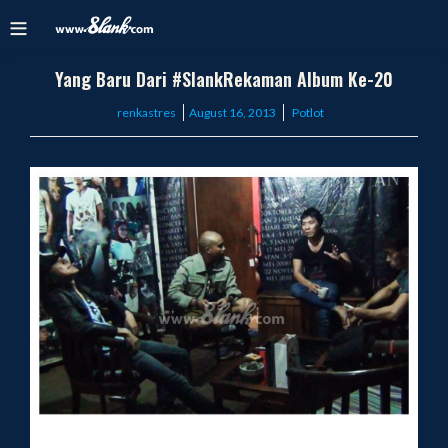
Yang Baru Dari #SlankRekaman Album Ke-20
Posted
renkastres
August 16, 2013
Potlot
on