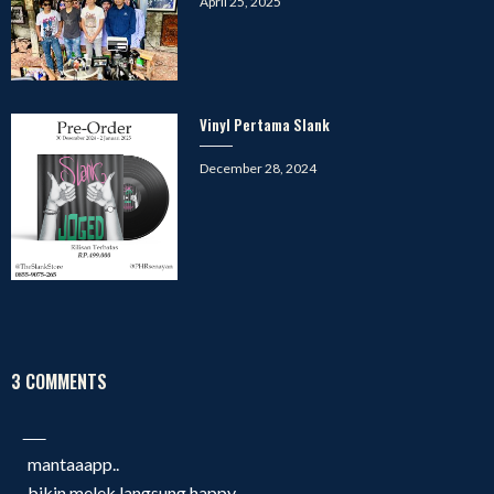
Posted
April 25, 2025
on
Vinyl Pertama Slank
Posted
December 28, 2024
on
3 COMMENTS
mantaaapp..
bikin melek langsung happy..