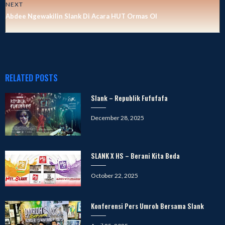
NEXT
Abdee Ngewakilin Slank Di Acara HUT Ormas OI
RELATED POSTS
Slank – Republik Fufufafa
Posted
December 28, 2025
on
SLANK X HS – Berani Kita Beda
Posted
October 22, 2025
on
Konferensi Pers Umroh Bersama Slank