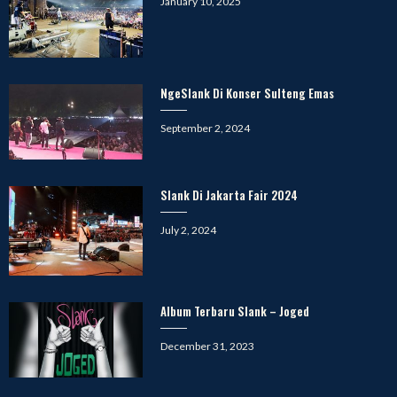
Posted
January 10, 2025
on
NgeSlank Di Konser Sulteng Emas
Posted
September 2, 2024
on
Slank Di Jakarta Fair 2024
Posted
July 2, 2024
on
Album Terbaru Slank – Joged
Posted
December 31, 2023
on