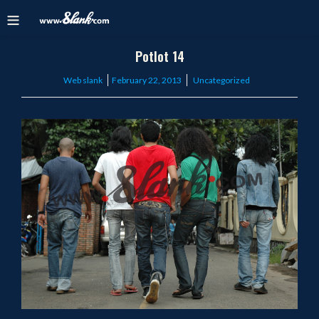
Potlot 14
Posted
Web slank
February 22, 2013
Uncategorized
on