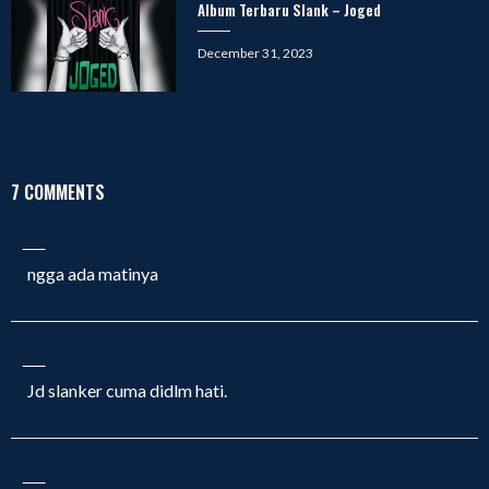
Album Terbaru Slank – Joged
Posted
December 31, 2023
on
7 COMMENTS
ngga ada matinya
Jd slanker cuma didlm hati.