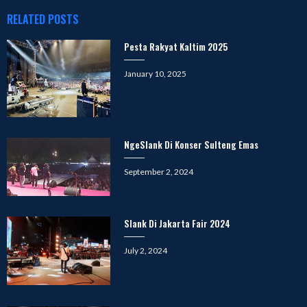
RELATED POSTS
Pesta Rakyat Kaltim 2025
Posted
January 10, 2025
on
NgeSlank Di Konser Sulteng Emas
Posted
September 2, 2024
on
Slank Di Jakarta Fair 2024
Posted
July 2, 2024
on