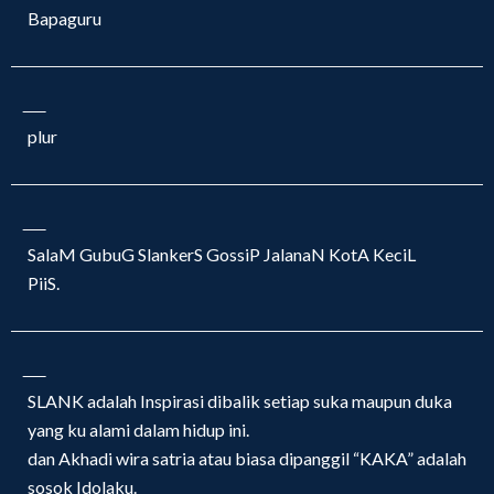
Bapaguru
plur
SalaM GubuG SlankerS GossiP JalanaN KotA KeciL
PiiS.
SLANK adalah Inspirasi dibalik setiap suka maupun duka
yang ku alami dalam hidup ini.
dan Akhadi wira satria atau biasa dipanggil “KAKA” adalah
sosok Idolaku.