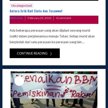
Uncategorized
Antara lirik Kuil Cinta dan Tasawwuf
Posted
Web slank
February 25, 2013
0 comment
on
Ada beberapa perasaan yang akan dijalani seorang murid
(salik) dalam perjalanannya menuju Tuhan. Setiap murid akan
berpindah dari satu perasaan ke perasaan yang lain ...
CONTINUE READING