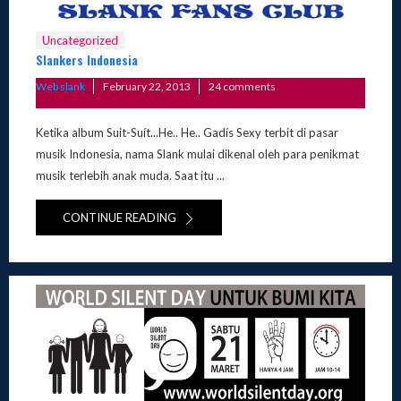
Uncategorized
Slankers Indonesia
Posted
Web slank
February 22, 2013
24 comments
on
Ketika album Suit-Suít...He.. He.. Gadís Sexy terbit di pasar
musik Indonesia, nama Slank mulai dikenal oleh para penikmat
musik terlebih anak muda. Saat itu ...
CONTINUE READING