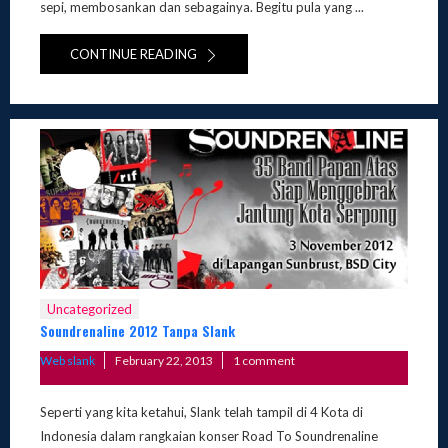
sepi, membosankan dan sebagainya. Begitu pula yang ...
CONTINUE READING
Uncategorized
Soundrenaline 2012 Tanpa Slank
Posted
Web slank
February 22, 2013
1 comment
on
Seperti yang kita ketahui, Slank telah tampil di 4 Kota di
Indonesia dalam rangkaian konser Road To Soundrenaline