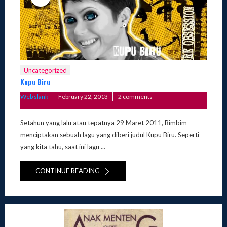
Uncategorized
Kupu Biru
Posted
Web slank
February 22, 2013
2 comments
on
Setahun yang lalu atau tepatnya 29 Maret 2011, Bimbim
menciptakan sebuah lagu yang diberi judul Kupu Biru. Seperti
yang kita tahu, saat ini lagu ...
CONTINUE READING