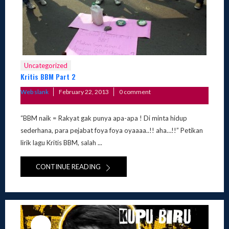
Uncategorized
Kritis BBM Part 2
Posted
Web slank
February 22, 2013
0 comment
on
“BBM naik = Rakyat gak punya apa-apa ! Di minta hidup
sederhana, para pejabat foya foya oyaaaa..!! aha…!!” Petikan
lirik lagu Kritis BBM, salah ...
CONTINUE READING