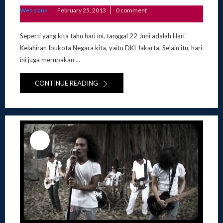
Posted
Web slank
February 25, 2013
0 comment
on
Seperti yang kita tahu hari ini, tanggal 22 Juni adalah Hari
Kelahiran Ibukota Negara kita, yaitu DKI Jakarta. Selain itu, hari
ini juga merupakan ...
CONTINUE READING