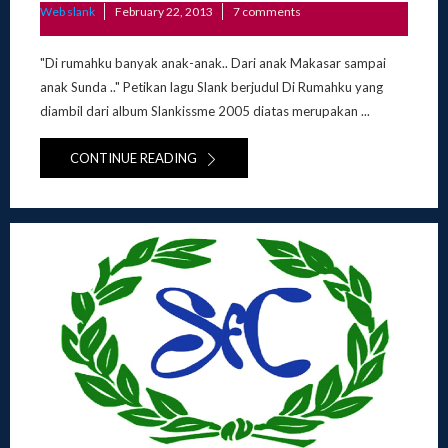
Posted
Web slank
February 22, 2013
7 comments
on
"Di rumahku banyak anak-anak.. Dari anak Makasar sampai
anak Sunda .." Petikan lagu Slank berjudul Di Rumahku yang
diambil dari album Slankissme 2005 diatas merupakan ...
CONTINUE READING