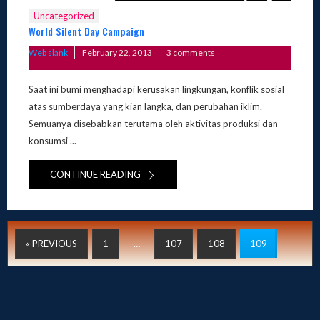
Uncategorized
World Silent Day Campaign
Posted
Web slank
February 22, 2013
3 comments
on
Saat ini bumi menghadapi kerusakan lingkungan, konflik sosial
atas sumberdaya yang kian langka, dan perubahan iklim.
Semuanya disebabkan terutama oleh aktivitas produksi dan
konsumsi ...
CONTINUE READING
« PREVIOUS
1
…
107
108
109