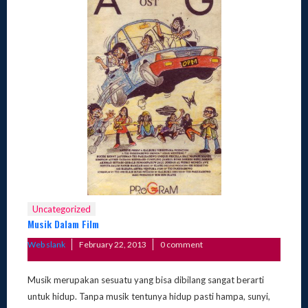
Uncategorized
Musik Dalam Film
Posted
Web slank
February 22, 2013
0 comment
on
Musik merupakan sesuatu yang bisa dibilang sangat berarti
untuk hidup. Tanpa musik tentunya hidup pasti hampa, sunyi,