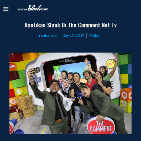
Nantikan Slank Di The Comment Net Tv
Posted
renkastres
May 13, 2017
Potlot
on