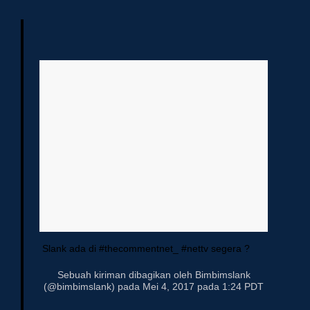
Slank ada di #thecommentnet_ #nettv segera ?
Sebuah kiriman dibagikan oleh Bimbimslank
(@bimbimslank) pada Mei 4, 2017 pada 1:24 PDT