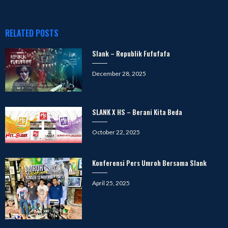
RELATED POSTS
Slank – Republik Fufufafa
Posted
December 28, 2025
on
SLANK X HS – Berani Kita Beda
Posted
October 22, 2025
on
Konferensi Pers Umroh Bersama Slank
Posted
April 25, 2025
on