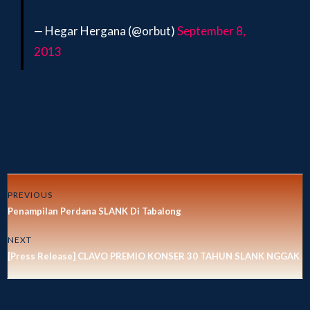
— Hegar Hergana (@orbut)
September 8,
2013
PREVIOUS
Penampilan Perdana SLANK Di Tabalong
NEXT
[Press Release] CLAVO PREMIO KONSER 30 TAHUN SLANK NGGAK 