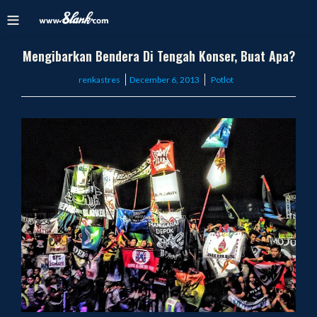
Mengibarkan Bendera Di Tengah Konser, Buat Apa?
Posted
renkastres
December 6, 2013
Potlot
on