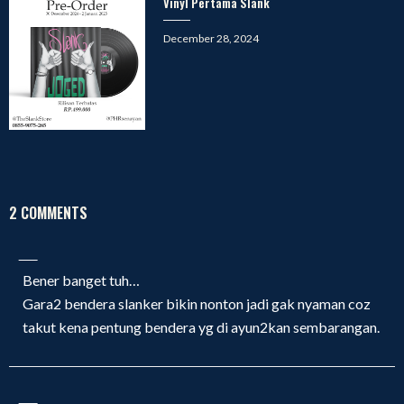
Vinyl Pertama Slank
Posted
December 28, 2024
on
2 COMMENTS
Bener banget tuh…
Gara2 bendera slanker bikin nonton jadi gak nyaman coz
takut kena pentung bendera yg di ayun2kan sembarangan.