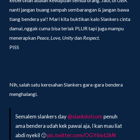
kebersihan adalah kewajiban semua orang. Jadi, di GBK
nanti jangan buang sampah sembarangan & jangan bawa
tiang bendera ya!! Mari kita buktikan kalo Slankers cinta
damai, nggak cuma bisa teriak PLUR tapi juga mampu
menerapkan
Peace, Love, Unity
dan
Respect.
PISS
Nih, salah satu keresahan Slankers gara-gara bendera
menghalangi.
Semalem slankers day
@slankdotcom
penuh
ama bendera udah kek pawai aja, I kan mau liat
abdi nyekil 🙁
pic.twitter.com/OGY6iyt2kN