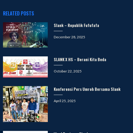
RELATED POSTS
Slank – Republik Fufufafa
Posted
December 28, 2025
on
SLANK X HS – Berani Kita Beda
Posted
October 22, 2025
on
Konferensi Pers Umroh Bersama Slank
Posted
April 25, 2025
on