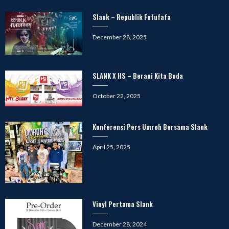
Slank – Republik Fufufafa
Posted
December 28, 2025
on
SLANK X HS – Berani Kita Beda
Posted
October 22, 2025
on
Konferensi Pers Umroh Bersama Slank
Posted
April 25, 2025
on
Vinyl Pertama Slank
Posted
December 28, 2024