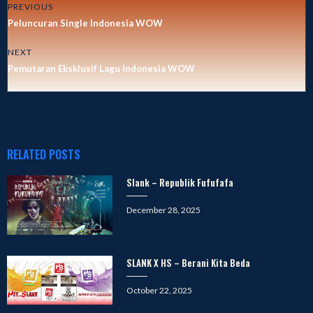
PREVIOUS
Peluncuran Single Indonesia WOW
NEXT
Pemutaran Eksklusif Lagu Indonesia WOW
RELATED POSTS
Slank – Republik Fufufafa
Posted
December 28, 2025
on
SLANK X HS – Berani Kita Beda
Posted
October 22, 2025
on