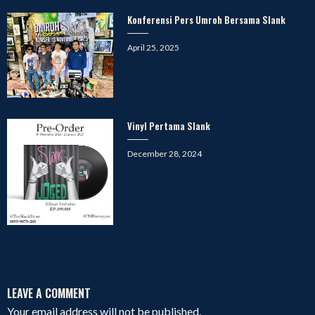
Konferensi Pers Umroh Bersama Slank
Posted
April 25, 2025
on
Vinyl Pertama Slank
Posted
December 28, 2024
on
LEAVE A COMMENT
Your email address will not be published.