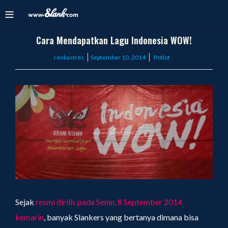
Cara Mendapatkan Lagu Indonesia WOW!
Posted
renkastres
September 10, 2014
Potlot
on
Sejak
resmi dirilis pada Senin, 8 September 2014
kemarin
, banyak Slankers yang bertanya dimana bisa