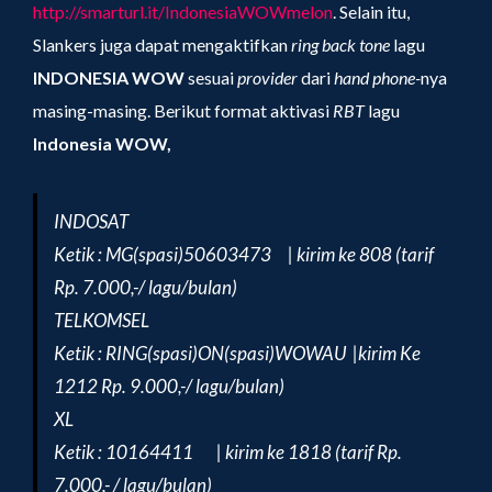
http://smarturl.it/IndonesiaWOWmelon
. Selain itu,
Slankers juga dapat mengaktifkan
ring back tone
lagu
INDONESIA WOW
sesuai
provider
dari
hand phone-
nya
masing-masing. Berikut format aktivasi
RBT
lagu
Indonesia WOW
,
INDOSAT
Ketik : MG(spasi)50603473 | kirim ke 808 (tarif
Rp. 7.000,-/ lagu/bulan)
TELKOMSEL
Ketik : RING(spasi)ON(spasi)WOWAU |kirim Ke
1212 Rp. 9.000,-/ lagu/bulan)
XL
Ketik : 10164411 | kirim ke 1818 (tarif Rp.
7.000,- / lagu/bulan)