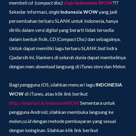
membeli
cd (compact disc)
single
Indonesia WOW
?!?
Sekedar informasi,
single
Indonesia WOW
yang jadi
persembahan terbaru SLANK untuk Indonesia, hanya
dirilis dalam
versi digital
yang berarti tidak tersedia
dalam bentuk fisik,
CD (Compact Disc)
dan sebagainya.
Untuk dapat memiliki lagu terbaru SLANK
feat
Indra
Qadarsih ini, Slankers di seluruh dunia dapat membelinya
dengan men-
download
langsung di
iTunes
store
dan
Melon
.
Bagi pengguna
IOS
, silahkan mencari lagu
INDONESIA
WOW
di iTunes, atau klik link berikut
http://smarturl.it/IndonesiaWOW
Sementara untuk
pengguna Android, silahkan membuka langsung ke
melon.co.id
dengan metode pembayaran yang sesuai
dengan keinginan. Silahkan klik link berikut