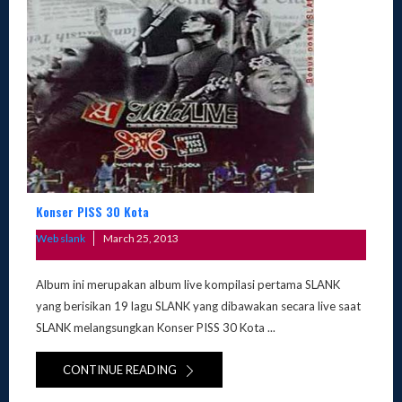
Konser PISS 30 Kota
Posted
Web slank
March 25, 2013
on
Album ini merupakan album live kompilasi pertama SLANK
yang berisikan 19 lagu SLANK yang dibawakan secara live saat
SLANK melangsungkan Konser PISS 30 Kota ...
CONTINUE READING