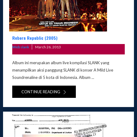
Reborn Republic (2005)
Posted
Web slank
March 26, 2013
on
Album ini merupakan album live kompilasi SLANK yang
menampilkan aksi panggung SLANK di konser A Mild Live
Soundrenaline di 5 kota di Indonesia. Album ...
CONTINUE READING