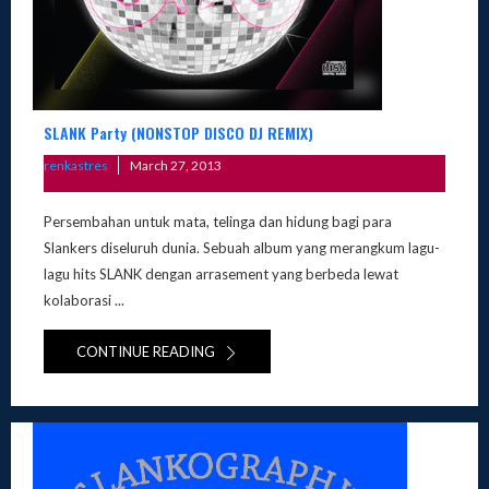
SLANK Party (NONSTOP DISCO DJ REMIX)
Posted
renkastres
March 27, 2013
on
Persembahan untuk mata, telinga dan hidung bagi para
Slankers diseluruh dunia. Sebuah album yang merangkum lagu-
lagu hits SLANK dengan arrasement yang berbeda lewat
kolaborasi ...
CONTINUE READING