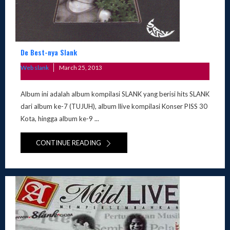
De Best-nya Slank
Posted
Web slank
March 25, 2013
on
Album ini adalah album kompilasi SLANK yang berisi hits SLANK
dari album ke-7 (TUJUH), album llive kompilasi Konser PISS 30
Kota, hingga album ke-9 ...
CONTINUE READING