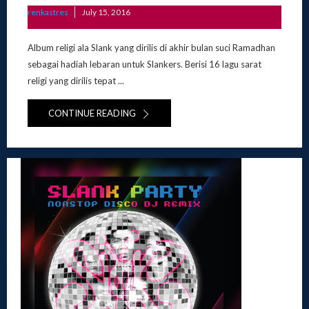
Posted
renkastres
July 15, 2016
on
Album religi ala Slank yang dirilis di akhir bulan suci Ramadhan
sebagai hadiah lebaran untuk Slankers. Berisi 16 lagu sarat
religi yang dirilis tepat ...
CONTINUE READING