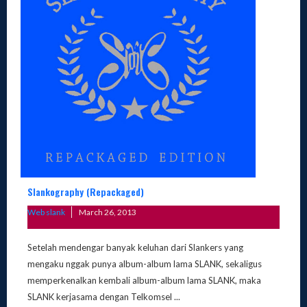
Slankography (Repackaged)
Posted
Web slank
March 26, 2013
on
Setelah mendengar banyak keluhan dari Slankers yang
mengaku nggak punya album-album lama SLANK, sekaligus
memperkenalkan kembali album-album lama SLANK, maka
SLANK kerjasama dengan Telkomsel ...