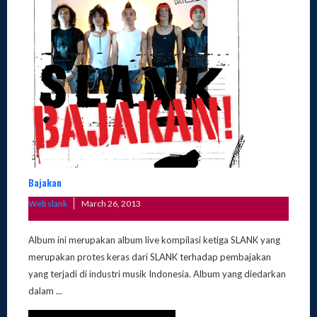
Bajakan
Posted
Web slank
March 26, 2013
on
Album ini merupakan album live kompilasi ketiga SLANK yang
merupakan protes keras dari SLANK terhadap pembajakan
yang terjadi di industri musik Indonesia. Album yang diedarkan
dalam ...