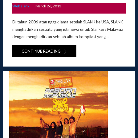
Posted
Web slank
March 26, 2013
on
Di tahun 2006 atau nggak lama setelah SLANK ke USA, SLANK
menghadirkan sesuatu yang istimewa untuk Slankers Malaysia
dengan menghadirkan sebuah album kompilasi yang ...
CONTINUE READING