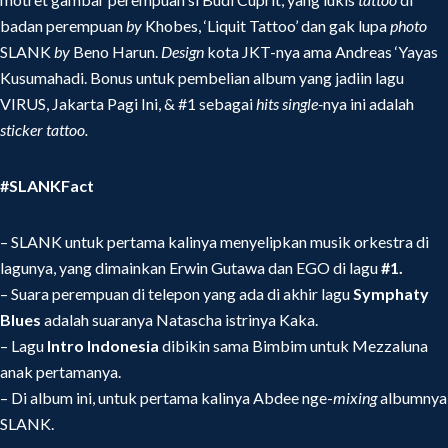
badan perempuan
by
Khobes,
‘Liquit Tattoo’ dan gak lupa
photo
SLANK
by
Beno Harun.
Design
kota JKT-nya ama Andreas ‘Yayas
Kusumahadi. Bonus untuk pembelian album yang jadiin lagu
VIRUS, Jakarta Pagi Ini, & #1 sebagai
hits single-
nya ini adalah
sticker tattoo.
#SLANKFact
– SLANK untuk pertama kalinya menyelipkan musik orkestra di
lagunya, yang dimainkan Erwin Gutawa dan EGO di lagu
#1.
– Suara perempuan di telepon yang ada di akhir lagu
Symphaty
Blues
adalah suaranya Natascha istrinya Kaka.
– Lagu
Intro Indonesia
dibikin sama Bimbim untuk Mezzaluna
anak pertamanya.
– Di album ini, untuk pertama kalinya Abdee nge-
mixing
albumnya
SLANK.