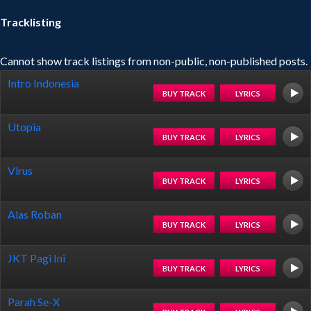
Tracklisting
Cannot show track listings from non-public, non-published posts.
Intro Indonesia
BUY TRACK
LYRICS
Utopia
BUY TRACK
LYRICS
Virus
BUY TRACK
LYRICS
Alas Roban
BUY TRACK
LYRICS
JKT Pagi Ini
BUY TRACK
LYRICS
Parah Se-X