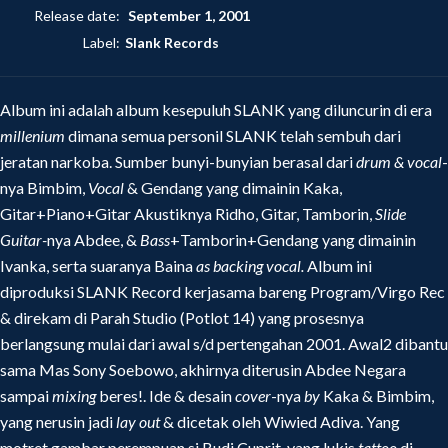
Release date:
September 1, 2001
Label:
Slank Records
Album ini adalah album kesepuluh SLANK yang diluncurin di era
millenium
dimana semua personil SLANK telah sembuh dari
jeratan narkoba. Sumber bunyi-bunyian berasal dari
drum & vocal­
-
nya
Bimbim,
Vocal
& Gendang yang dimainin Kaka,
Gitar+Piano+Gitar Akustiknya Ridho, Gitar, Tamborin,
Slide
Guitar-
nya Abdee, &
Bass
+Tamborin+Gendang yang dimainin
Ivanka, serta suaranya Baina
as backing vocal.
Album ini
diproduksi SLANK Record kerjasama bareng Program/Virgo Rec
& direkam di Parah Studio (Potlot 14) yang prosesnya
berlangsung mulai dari awal s/d pertengahan 2001. Awal2 dibantu
sama Mas Sony Soebowo, akhirnya diterusin Abdee Negara
sampai
mixing
beres!. Ide & desain
cover
-nya
by
Kaka & Bimbim,
yang nerusin jadi
lay out
& dicetak oleh Wiwied Adiva. Yang
motret gambar perempuan si Budi Cuprit, yang lukis
tattoo
di