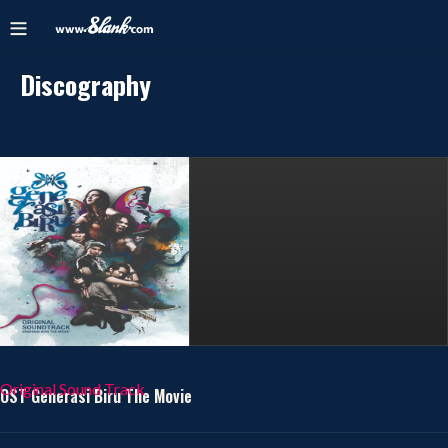
Discography
Original Sound Track
OST Generasi Biru The Movie