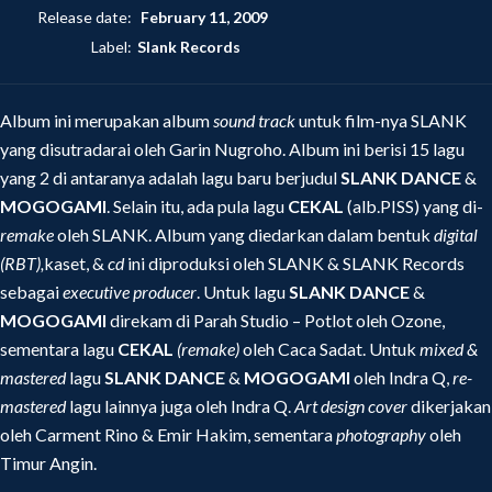
Release date:
February 11, 2009
Label:
Slank Records
Album ini merupakan album
sound track
untuk film-nya SLANK
yang disutradarai oleh Garin Nugroho. Album ini berisi 15 lagu
yang 2 di antaranya adalah lagu baru berjudul
SLANK DANCE
&
MOGOGAMI
. Selain itu, ada pula lagu
CEKAL
(alb.PISS) yang di-
remake
oleh SLANK. Album yang diedarkan dalam bentuk
digital
(RBT),
kaset, &
cd
ini diproduksi oleh SLANK & SLANK Records
sebagai
executive producer
. Untuk lagu
SLANK DANCE
&
MOGOGAMI
direkam di Parah Studio – Potlot oleh Ozone,
sementara lagu
CEKAL
(remake)
oleh Caca Sadat. Untuk
mixed &
mastered
lagu
SLANK DANCE
&
MOGOGAMI
oleh Indra Q,
re-
mastered
lagu lainnya juga oleh Indra Q.
Art design cover
dikerjakan
oleh Carment Rino & Emir Hakim, sementara
photography
oleh
Timur Angin.